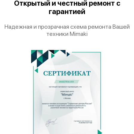
Открытый и честный ремонт с
Mimaki JFX500-2131
гарантией
Надежная и прозрачная схема ремонта Вашей
техники Mimaki
Mimaki JFX200-2531
Mimaki JFX200-2513EX
Mimaki JFX200-2513