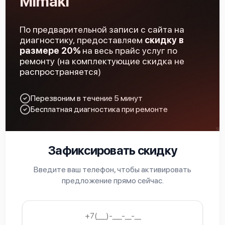
Mimaki
По предварительной записи с сайта на
Mimaki UJF-3042 FX
диагностику, предоставляем
скидку в
размере 20%
на весь прайс услуг по
ремонту (на комплектующие скидка не
распространяется)
Перезвоним в течение 5 минут
Mimaki TX500-1800DS
Бесплатная диагностика при ремонте
Зафиксировать скидку
Введите ваш телефон, чтобы активировать
Mimaki TX500-1800B
предложение прямо сейчас.