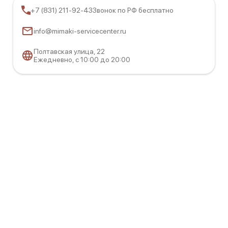
+7 (831) 211-92-43
Звонок по РФ бесплатно
info@mimaki-servicecenter.ru
Полтавская улица, 22
Mimaki CG-130 FX II Plus
Ежедневно, с 10:00 до 20:00
Mimaki CG-130 FX II
Mimaki CFL-605RT