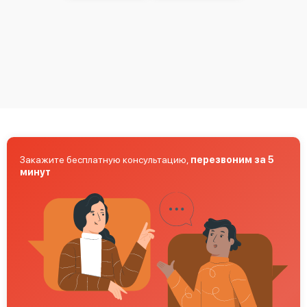
Mimaki CG-75 FX II Plus
Закажите бесплатную консультацию,
перезвоним за 5
минут
Mimaki UCJV150-160
Mimaki CJV300-160 Plus