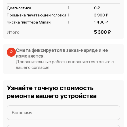
Диагностика
1
0 ₽
Mimaki TS500P-3200
Промывка печатающей головки
1
3 900 ₽
Чистка плоттера Mimaki
1
1 400 ₽
Итого
5 300 ₽
Смета фиксируется в заказ-наряде и не
Mimaki TS30-1300
₽
изменяется.
Дополнительные работы выполняются только с
вашего согласия
Узнайте точную стоимость
Mimaki TS300P-1800
ремонта вашего устройства