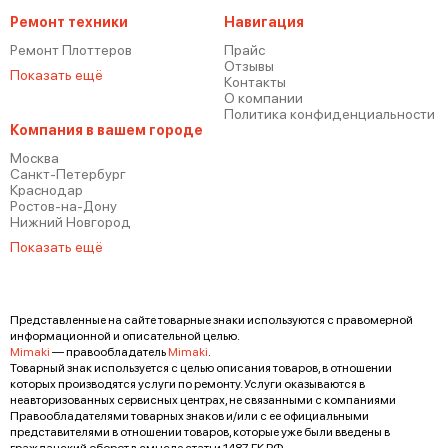
Ремонт техники
Навигация
Ремонт Плоттеров
Прайс
Отзывы
Показать ещё
Mimaki UCJV300-107
Контакты
О компании
Политика конфиденциальности
Компания в вашем городе
Москва
Санкт-Петербург
Краснодар
Ростов-на-Дону
Нижний Новгород
Mimaki CJV150-160
Показать ещё
Представленные на сайте товарные знаки используются с правомерной
информационной и описательной целью.
Mimaki
— правообладатель
Mimaki
.
Товарный знак используется с целью описания товаров, в отношении
Mimaki CJV150-130
которых производятся услуги по ремонту. Услуги оказываются в
неавторизованных сервисных центрах, не связанными с компаниями
Правообладателями товарных знаков и/или с ее официальными
представителями в отношении товаров, которые уже были введены в