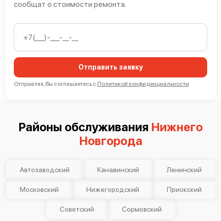
сообщат о стоимости ремонта.
Mimaki UCJV300-130
Отправить заявку
Отправляя, Вы соглашаетесь с
Политикой конфиденциальности
Районы обслуживания
Нижнего
Mimaki CJV150-75
Новгорода
Автозаводский
Канавинский
Ленинский
Московский
Нижегородский
Приокский
Советский
Сормовский
Mimaki CJV300-130 Plus