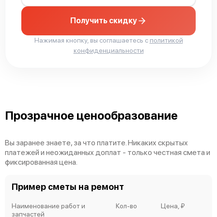
Получить скидку
Mimaki TX300P-1800B
Нажимая кнопку, вы соглашаетесь с
политикой
конфиденциальности
Mimaki TX300P-1800
Прозрачное ценообразование
Вы заранее знаете, за что платите. Никаких скрытых
платежей и неожиданных доплат - только честная смета и
фиксированная цена.
Mimaki TS55-1800
Пример сметы на ремонт
Наименование работ и
Кол-во
Цена, ₽
запчастей